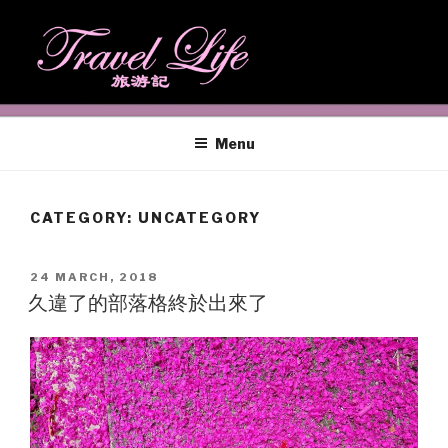
Skip
to
content
TRAVEL LIFE
Make it sooner rather then Later
Menu
CATEGORY: UNCATEGORY
POSTED
24 MARCH, 2018
ON
久違了的部落格終於出來了