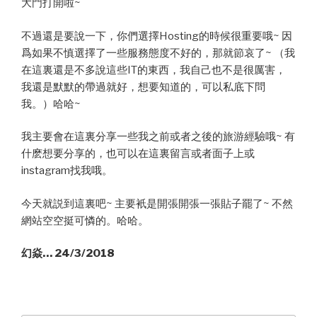
大門打開啦~
不過還是要說一下，你們選擇Hosting的時候很重要哦~ 因
爲如果不慎選擇了一些服務態度不好的，那就節哀了~ （我
在這裏還是不多說這些IT的東西，我自己也不是很厲害，
我還是默默的帶過就好，想要知道的，可以私底下問
我。）哈哈~
我主要會在這裏分享一些我之前或者之後的旅游經驗哦~ 有
什麽想要分享的，也可以在這裏留言或者面子上或
instagram找我哦。
今天就説到這裏吧~ 主要衹是開張開張一張貼子罷了~ 不然
網站空空挺可憐的。哈哈。
幻焱… 24/3/2018